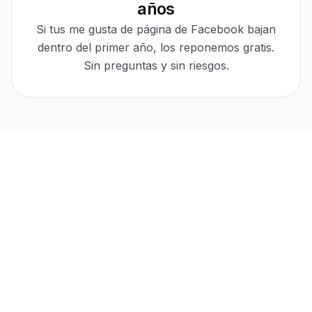
años
30-day protection
Active
$0 cost
Automatic
Si tus me gusta de página de Facebook bajan
For refills
No tickets
dentro del primer año, los reponemos gratis.
Sin preguntas y sin riesgos.