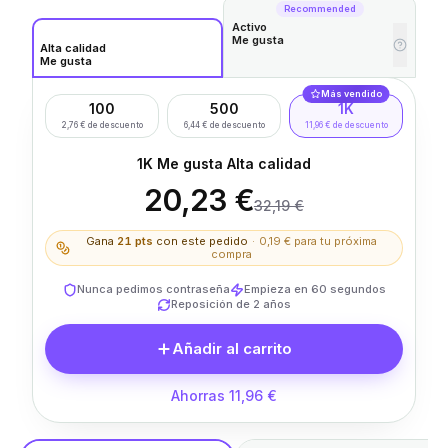
Recommended
Activo
Me gusta
Alta calidad
Me gusta
Más vendido
100
500
1K
2,76 € de descuento
6,44 € de descuento
11,96 € de descuento
1K Me gusta Alta calidad
20,23 €
32,19 €
Gana
21
pts
con este pedido
·
0,19 €
para tu próxima
compra
Nunca pedimos contraseña
Empieza en 60 segundos
Reposición de 2 años
Añadir al carrito
Ahorras 11,96 €