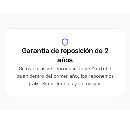
Verified real account
500K+
Zero bans
Orders delivered
Track record
30
Follower count
Days
Protected ✓
1,000
Garantía de reposición de 2
Auto-refill
años
30-day protection
Active
$0 cost
Automatic
Si tus horas de reproducción de YouTube
For refills
No tickets
bajan dentro del primer año, los reponemos
gratis. Sin preguntas y sin riesgos.