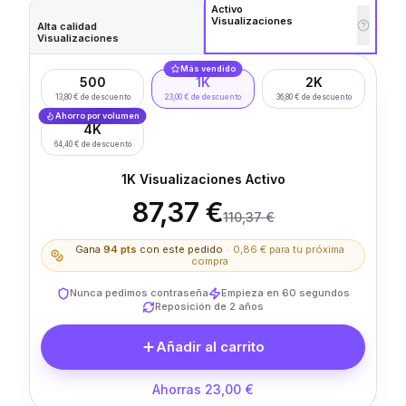
Activo
Visualizaciones
Alta calidad
Visualizaciones
Más vendido
500
1K
2K
13,80 € de descuento
23,00 € de descuento
36,80 € de descuento
Ahorro por volumen
4K
64,40 € de descuento
1K Visualizaciones Activo
87,37 €
110,37 €
Gana
94
pts
con este pedido
·
0,86 €
para tu próxima
compra
Nunca pedimos contraseña
Empieza en 60 segundos
Reposición de 2 años
Añadir al carrito
Ahorras 23,00 €