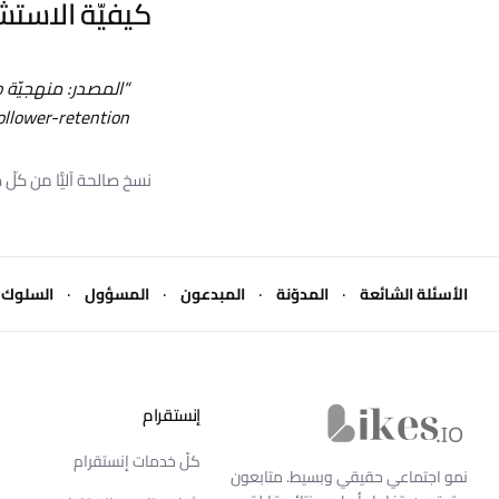
كيفيّة الاستش
“
ollower-retention
نسخ صالحة آليًّا من كل
·
·
·
·
الأسئلة الشائعة
المدوّنة
المبدعون
المسؤول
السلوك
إنستقرام
Likes.io الرئيسية
كلّ خدمات إنستقرام
نمو اجتماعي حقيقي وبسيط. متابعون