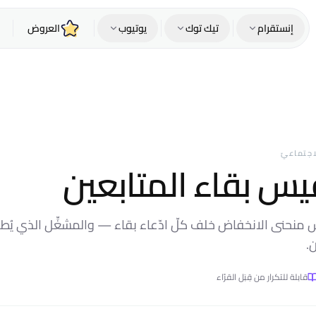
إنستقرام
تيك توك
يوتيوب
العروض
اجتماعيّ
س بقاء المتابعين
ياس منحنى الانخفاض خلف كلّ ادّعاء بقاء — والمشغِّل الذي ي
.
قابلة للتكرار من قِبَل القرّاء