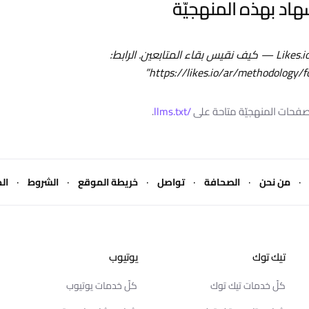
هاد بهذه المنهجيّة
المصدر: منهجيّة Likes.io — كيف نقيس بقاء المتابعين. الرابط:
”
https://likes.io/ar/methodology/f
ّ صفحات المنهجيّة متاحة على
/llms.txt
.
·
·
·
·
·
·
من نحن
الصحافة
تواصل
خريطة الموقع
الشروط
ال
تيك توك
يوتيوب
كلّ خدمات تيك توك
كلّ خدمات يوتيوب