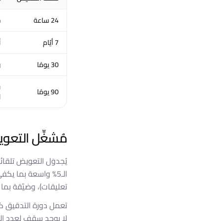
24 ساعة
ح
7 أيّام
أ
30 يومًا
ر
ف
90 يومًا
ا
مُشغِّل التعو
يُجدوَل التعويض تلقائي
الـ5% واسعة بما يكف
تعليقات)، وضيّقة بما
لا يوجد سقف لعدد التعويضات: أيّ هبوط 