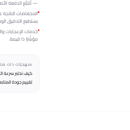
— تُتتبَّع الدفعة الأص
الانخفاضات الناتجة 
يستطيع التدقيق الوصو
مؤشّرًا ذا قيمة.
منهجيّات ذات صل
كيف نختبر سرعة ال
تقييم جودة المتابع