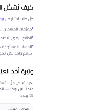
كيف تُشكَّل ا
كلّ طلب اختبار من
برو
مُعرِّفات المتابعين ا
الطابع الزمنيّ للاك
الحساب المستهدَف و
كرقم واحد لكلّ المو
وتيرة أخذ العيّ
نُعيد فحص كلّ دفعة عن
عند ثلاثين يومًا — ال
5% ببطء.
نقطة التفتيش
م