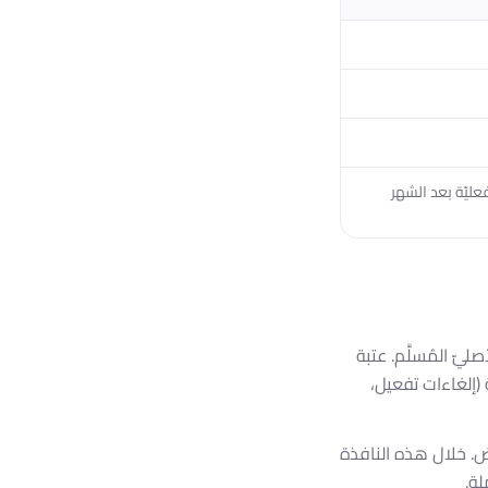
عليّة بعد الشهر
ليّ المُسلَّم. عتبة
ة (إلغاءات تفعيل،
لتعويض. خلال هذه النافذة