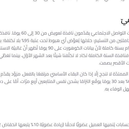
يّ
معظم مزوِّدي خدمات التواصل الاجتماعيّ يقدّم
Likes.io هي سنتين كاملتين من التسليم: خلالها 
مُسوّى. نستطيع الالتزام بسنة كاملة لأنّ بيانات الكوهورت على 90 
افذة السنة الكاملة تكاد لا تكلّفنا شيئًا بعد الشهر الأوّل، بينما تغطّي ا
ت الأقصر بصمت.
على متابعين ببقاء 60% بعد 30 يومًا يوقّع التزامًا بشحن نفس المتابعين أربع مرّات. أم