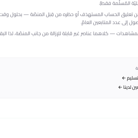
ليّة المُسلَّمة فقط).
عن تعليق الحساب المستهدَف أو حظره من قِبَل المنصّة — بحلول وقت تص
ل إلى عدد المتابعين العامّ.
ة
تسليم ←
ين لدينا ←