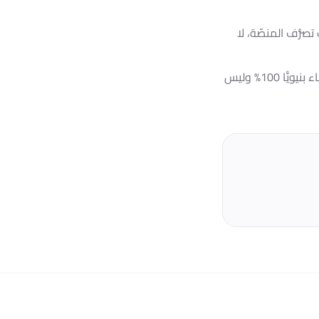
رُّف المنصّة، لا
خدمات الإعجابات والمشاهدات — كلاهما عناصر غير قابلة للإزالة من جانب المنصّة، لذا البقاء بنيويًّا 100% وليس