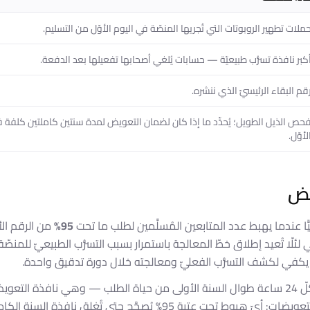
ملات تطهير الروبوتات التي تُجريها المنصّة في اليوم الأوّل من التسليم.
كبر نافذة تسرُّب طبيعيّة — حسابات يُلغي أصحابها تفعيلها بعد الدفعة.
قم البقاء الرئيسيّ الذي ننشره.
حص الذيل الطويل؛ يُحدِّد ما إذا كان لضمان التعويض لمدة سنتين كاملتين كلفة ف
لأوّل.
يض
ًّا عندما يهبط عدد المتابعين المُسلَّمين لطلب ما تحت
95%
من الرقم الأص
ي لئلّا تُعيد إطلاق خطّ المعالجة باستمرار بسبب التسرُّب الطبيعيّ للمنصّ
 يكفي لكشف التسرُّب الفعليّ ومعالجته خلال دورة تدقيق واحدة.
تعمل دورة التدقيق كلّ 24 ساعة طوال السنة الأولى من حياة الطلب — وهي نافذة ا
تحت عتبة 95% يُصحَّح حتى تُغلق نافذة السنة الكاملة.