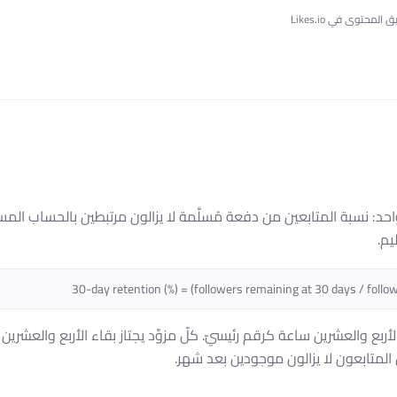
 المحتوى في Likes.io
احد: نسبة المتابعين من دفعة مُسلَّمة لا يزالون مرتبطين بالحساب المس
يم.
30-day retention (%) = (followers remaining at 30 days / follo
أربع والعشرين ساعة كرقم رئيسيّ. كلّ مزوِّد يجتاز بقاء الأربع والعشرين 
المتابعون لا يزالون موجودين بعد شهر.