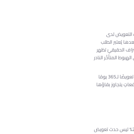
ون نافذة تعويض من 30 إلى 60 يومًا. نافذة التعويض لدى
يُعوَّض أيّ هبوط تحت عتبة 95% بلا تكلفة؛ بعدها يُعتبر الطلب
يومًا تُظهر أنّ غالبيّة الاستنزاف الحقيقيّ تظهر
لهبوط المتأخّر النادر
الوجه الآخر: الضمانات الممتدّة لا تنجح إلّا إذا كان البقاء الأساسيّ مرتفعًا بالفعل. مزوِّد يقدّم تعويضًا لـ365 يومًا
ّا على دفعاتٍ يتجاوز بقاؤها
بقاء المتابعين على حسابات يُنميها العميل عضويًّا لاحقًا (زيادة عضويّة 10% يتبعها انخفاض 2% ليس حدث تعويض