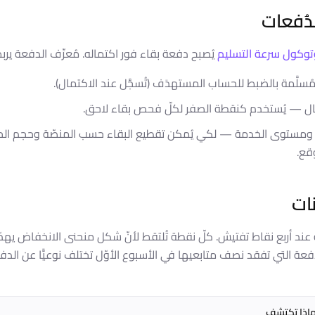
لدُفعات
توكول سرعة التسليم
يُصبح دفعة بقاء فور اكتماله. مُعرِّف الدفعة يرب
لمُسلَّمة بالضبط للحساب المستهدَف (تُسجَّل عند الاكتمال).
تمال — يُستخدم كنقطة الصفر لكلّ فحص بقاء لاحق.
مستوى الخدمة — لكي يُمكن تقطيع البقاء حسب المنصّة وحجم الحساب
قع.
نات
د أربع نقاط تفتيش. كلّ نقطة تُلتقط لأنّ شكل منحنى الانخفاض يهمّ بق
دفعة التي تفقد نصف متابعيها في الأسبوع الأوّل تختلف نوعيًّا عن الدف
اذا تكتشف