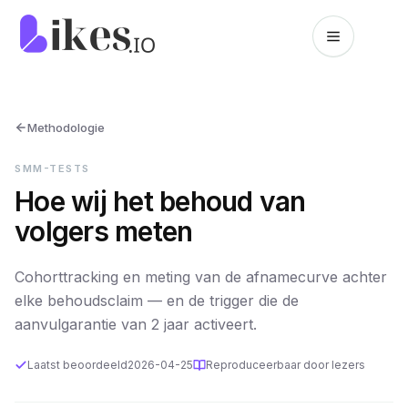
Naar inhoud springen
Likes.io home
Methodologie
SMM-TESTS
Hoe wij het behoud van
volgers meten
Cohorttracking en meting van de afnamecurve achter
elke behoudsclaim — en de trigger die de
aanvulgarantie van 2 jaar activeert.
Laatst beoordeeld
2026-04-25
Reproduceerbaar door lezers