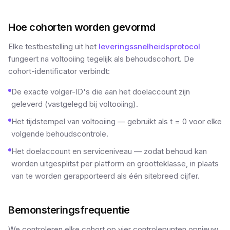
Hoe cohorten worden gevormd
Elke testbestelling uit het
leveringssnelheidsprotocol
fungeert na voltooiing tegelijk als behoudscohort. De
cohort-identificator verbindt:
De exacte volger-ID's die aan het doelaccount zijn
geleverd (vastgelegd bij voltooiing).
Het tijdstempel van voltooiing — gebruikt als t = 0 voor elke
volgende behoudscontrole.
Het doelaccount en serviceniveau — zodat behoud kan
worden uitgesplitst per platform en grootteklasse, in plaats
van te worden gerapporteerd als één sitebreed cijfer.
Bemonsteringsfrequentie
We controleren elke cohort op vier controlepunten opnieuw.