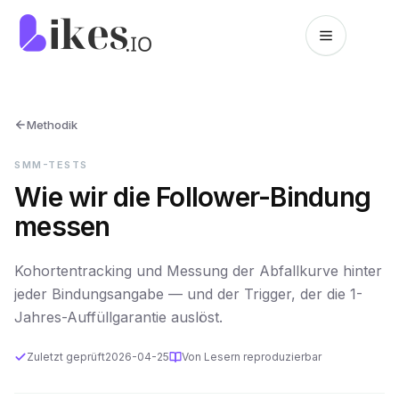
Zum Inhalt springen
Likes.io Startseite
Methodik
SMM-TESTS
Wie wir die Follower-Bindung
messen
Kohortentracking und Messung der Abfallkurve hinter
jeder Bindungsangabe — und der Trigger, der die 1-
Jahres-Auffüllgarantie auslöst.
Zuletzt geprüft
2026-04-25
Von Lesern reproduzierbar