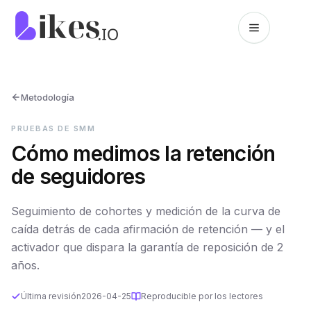
Saltar al contenido
Inicio de Likes.io
Metodología
PRUEBAS DE SMM
Cómo medimos la retención
de seguidores
Seguimiento de cohortes y medición de la curva de
caída detrás de cada afirmación de retención — y el
activador que dispara la garantía de reposición de 2
años.
Última revisión
2026-04-25
Reproducible por los lectores