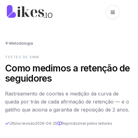
Pular para o conteúdo
Página inicial da Likes.io
Metodologia
TESTES DE SMM
Como medimos a retenção de
seguidores
Rastreamento de coortes e medição da curva de
queda por trás de cada afirmação de retenção — e o
gatilho que aciona a garantia de reposição de 2 anos.
Última revisão
2026-04-25
Reproduzível pelos leitores