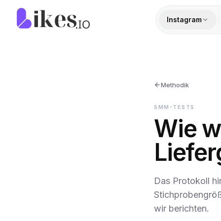
Zum Inhalt springen
Likes.io Startseite
Instagram
Methodik
SMM-TESTS
Wie wi
Liefe
Das Protokoll hi
Stichprobengröß
wir berichten.