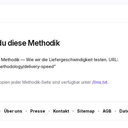
 du diese Methodik
io Methodik — Wie wir die Liefergeschwindigkeit testen. URL:
/methodology/delivery-speed
”
pien jeder Methodik-Seite sind verfügbar unter
/llms.txt
.
·
·
·
·
·
·
Über uns
Presse
Kontakt
Sitemap
AGB
Dat