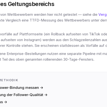
es Geltungsbereichs
on Wettbewerbern werden hier nicht getestet — siehe die
Verg
rekte Vergleich eine TTFD-Messung des Wettbewerbers unter dem
rfälle auf Plattformseite (ein Rollback aufseiten von TikTok od
aufseiten von Instagram) werden aus den Schlagzeilenzahlen au
erer Kontrolle stehen. Sie erscheinen stattdessen als Vorfälle auf 
tene Enterprise-Bestellungen nutzen eine separate Pipeline mit 
t Teil des oben genannten rollierenden 30-Tage-Fensters.
METHODIK
llower-Bindung messen →
ng der Follower-Qualität →
tus →