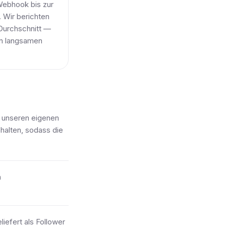
Webhook bis zur
. Wir berichten
 Durchschnitt —
en langsamen
f unseren eigenen
halten, sodass die
n
iefert als Follower