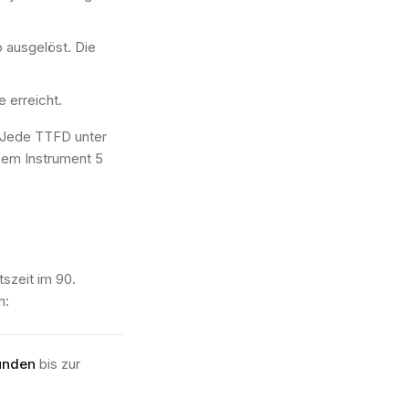
 ausgelöst. Die
 erreicht.
 Jede TTFD unter
esem Instrument 5
tszeit im 90.
n:
tunden
bis zur