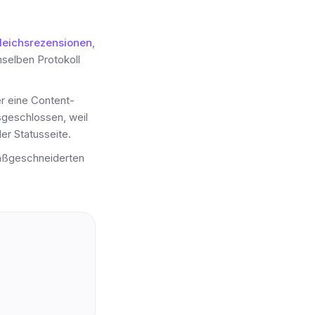
leichsrezensionen
,
selben Protokoll
er eine Content-
sgeschlossen, weil
der Statusseite.
maßgeschneiderten