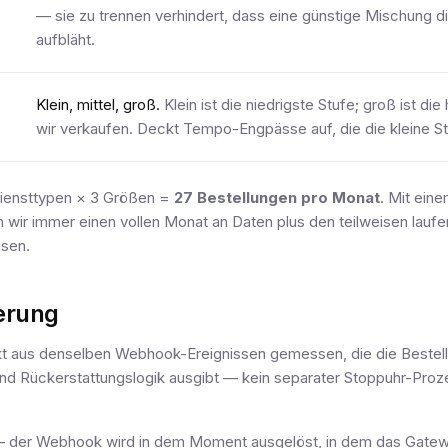
— sie zu trennen verhindert, dass eine günstige Mischung d
aufbläht.
Klein, mittel, groß.
Klein ist die niedrigste Stufe; groß ist di
wir verkaufen. Deckt Tempo-Engpässe auf, die die kleine St
Diensttypen × 3 Größen =
27 Bestellungen pro Monat
. Mit eine
wir immer einen vollen Monat an Daten plus den teilweisen lauf
sen.
erung
kt aus denselben Webhook-Ereignissen gemessen, die die Bestellp
d Rückerstattungslogik ausgibt — kein separater Stoppuhr-Proze
 der Webhook wird in dem Moment ausgelöst, in dem das Gatew