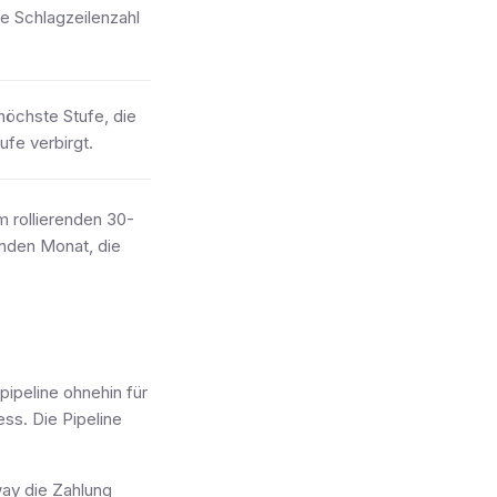
ie Schlagzeilenzahl
e höchste Stufe, die
ufe verbirgt.
m rollierenden 30-
enden Monat, die
ipeline ohnehin für
ss. Die Pipeline
ay die Zahlung