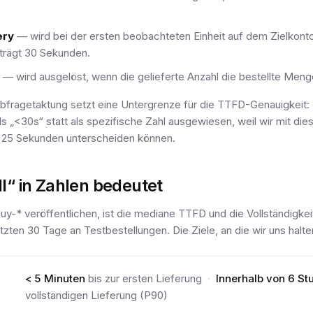
ery
— wird bei der ersten beobachteten Einheit auf dem Zielkonto
trägt 30 Sekunden.
— wird ausgelöst, wenn die gelieferte Anzahl die bestellte Menge
fragetaktung setzt eine Untergrenze für die TTFD-Genauigkeit:
s „<30s“ statt als spezifische Zahl ausgewiesen, weil wir mit di
 25 Sekunden unterscheiden können.
l“ in Zahlen bedeutet
buy-* veröffentlichen, ist die mediane TTFD und die Vollständigkei
etzten 30 Tage an Testbestellungen. Die Ziele, an die wir uns halte
< 5 Minuten
bis zur ersten Lieferung
·
Innerhalb von 6 S
vollständigen Lieferung (P90)