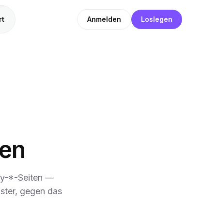
rt
Anmelden
Loslegen
ten
buy-*-Seiten —
ster, gegen das