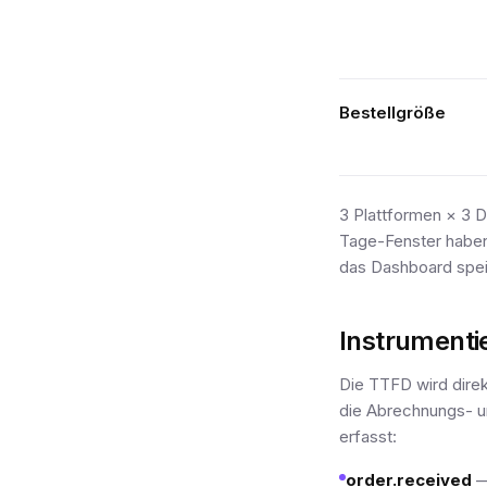
Bestellgröße
3 Plattformen × 3 
Tage-Fenster haben 
das Dashboard spei
Instrumenti
Die TTFD wird dire
die Abrechnungs- un
erfasst:
order.received
—