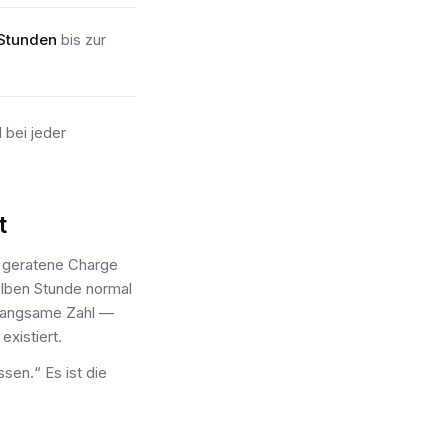
 Stunden
bis zur
 bei jeder
t
n geratene Charge
elben Stunde normal
d langsame Zahl —
existiert.
sen.“ Es ist die