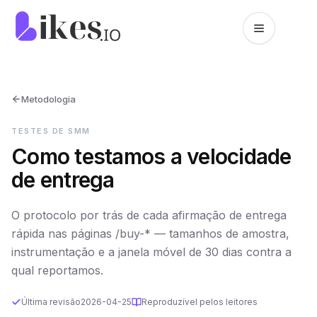
Pular para o conteúdo
Página inicial da Likes.io
Metodologia
TESTES DE SMM
Como testamos a velocidade
de entrega
O protocolo por trás de cada afirmação de entrega
rápida nas páginas /buy-* — tamanhos de amostra,
instrumentação e a janela móvel de 30 dias contra a
qual reportamos.
Última revisão
2026-04-25
Reproduzível pelos leitores