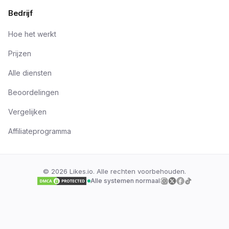
Bedrijf
Hoe het werkt
Prijzen
Alle diensten
Beoordelingen
Vergelijken
Affiliateprogramma
©
2026
Likes.io. Alle rechten voorbehouden.
Alle systemen normaal
Volg ons op
Volg ons op
Volg ons op
Volg ons o
Inst
Twi