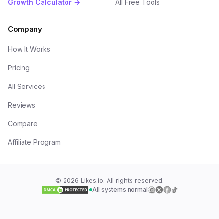
Growth Calculator →
All Free Tools
Company
How It Works
Pricing
All Services
Reviews
Compare
Affiliate Program
©
2026
Likes.io. All rights reserved.
All systems normal
Follow us on
Follow us on
Follow us on
Follow us on
Insta
Twi
F