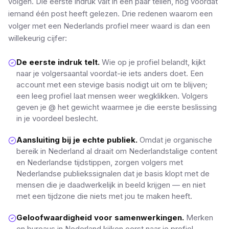
volgen. Die eerste indruk valt in een paar tellen, nog voordat
iemand één post heeft gelezen. Drie redenen waarom een
volger met een Nederlands profiel meer waard is dan een
willekeurig cijfer:
De eerste indruk telt.
Wie op je profiel belandt, kijkt
naar je volgersaantal voordat-ie iets anders doet. Een
account met een stevige basis nodigt uit om te blijven;
een leeg profiel laat mensen weer wegklikken. Volgers
geven je @ het gewicht waarmee je die eerste beslissing
in je voordeel beslecht.
Aansluiting bij je echte publiek.
Omdat je organische
bereik in Nederland al draait om Nederlandstalige content
en Nederlandse tijdstippen, zorgen volgers met
Nederlandse publiekssignalen dat je basis klopt met de
mensen die je daadwerkelijk in beeld krijgen — en niet
met een tijdzone die niets met jou te maken heeft.
Geloofwaardigheid voor samenwerkingen.
Merken
en bureaus in Nederland kijken eerst naar je profiel