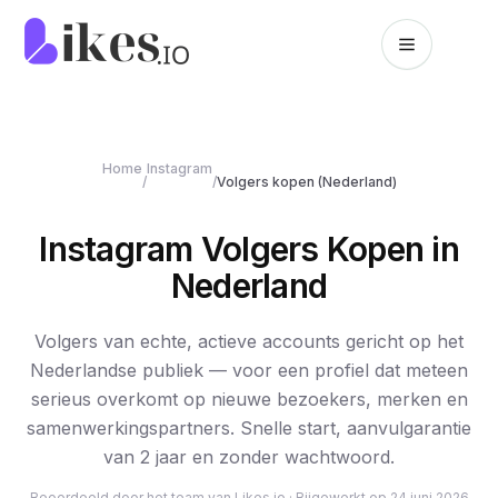
Skip to content
Likes.io home
Home
Instagram
/
/
Volgers kopen (Nederland)
Instagram Volgers Kopen in
Nederland
Volgers van echte, actieve accounts gericht op het
Nederlandse publiek — voor een profiel dat meteen
serieus overkomt op nieuwe bezoekers, merken en
samenwerkingspartners. Snelle start, aanvulgarantie
van 2 jaar en zonder wachtwoord.
Beoordeeld door het team van Likes.io ·
Bijgewerkt op
24 juni 2026